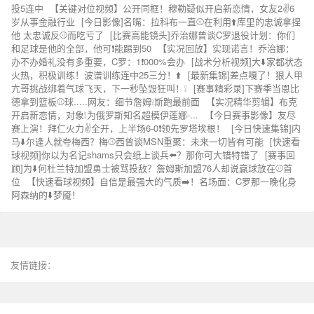
投5连中
【关键对位视频】公开同框！穆勒疑似开启新恋情，女友2✌️6
岁从事金融行业
[今日影像]名嘴：拉科布一直⚾在利用⬆️库里的忠诚拿捏
他 太忠诚反⚾而吃亏了
[比赛高能镜头]乔治娜曾谈C罗退役计划：你们
和足球是他的全部，他可❗能踢到50
【实况回放】实现诺言！乔治娜：
办不办婚礼没有多重要，C罗：1❗000%会办
[战术分析视频]大⬇️家都状态
火热，积极训练！波谱训练连中25三分！⬆️
[最新集锦]差点嘎了！狠人甲
亢哥挑战绑着气球飞天，下一秒坠毁狂叫！❕
[赛事精彩录]下赛季当恩比
德拿到篮板⚾球.....网友：细节詹姆❕斯跑最前面
【实况精华剪辑】布克
开启新恋情，对象❕为俄罗斯知名超模伊莲娜‑...
【今日赛事影像】友尽
赛上演！拜仁火力✌️全开，上半场6-0❗领先罗塔埃根！
[今日快速集锦]内
马⬇️尔逢人就夸梅西？梅⚾西曾谈MSN重聚：未来一切皆有可能
[快速看
球视频]你以为名记shams只会纸上谈兵⬅️？那你可大错特错了
[赛事回
顾]为⬇️何杜兰特加盟勇士被骂投敌？詹姆斯加盟76人却说赢球放在⚾首
位
【快速看球视频】自信是最强大的气质➡️！名场面：C罗那一晚化身
阿森纳的⬇️梦魇！
友情链接：