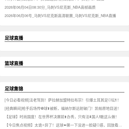
2026年06月04日08:30分_马刺VS尼克斯_NBA高帧画质
2026年06月06号_马刺VS尼克斯高清联赛_马刺VS尼克斯_NBA直播
足球直播
篮球直播
足球集锦
[今日必看视频]法老驾到！萨拉赫加盟特拉布宗！引爆土耳其足⚾坛❗❕！
[经典瞬间]枪手后场传⚽球⬆️被断，福纳尔斯远射破门！凯帕原地目送！
【足球】时尚国度！在世界杯决赛前⬆️办秀，只有法⬇️国人❗敢这么做！
【今日焦点视频】太诡⭐异了！这球⬅️第一下没进一脸疑⚾惑，回放看原来是碰到了门将