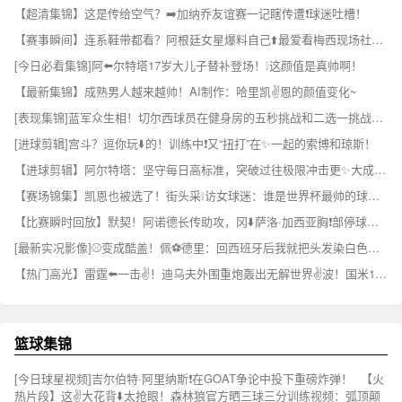
【超清集锦】这是传给空气？➡️加纳乔友谊赛一记瞎传遭❗球迷吐槽！
【赛事瞬间】连系鞋带都看？阿根廷女星爆料自己⬆️最爱看梅西现场社死！
[今日必看集锦]阿⬅️尔特塔17岁大儿子替补登场！❕这颜值是真帅啊！
【最新集锦】成熟男人越来越帅！AI制作：哈里凯✌️恩的颜值变化~
[表现集锦]蓝军众生相！切尔西球员在健身房的五秒挑战和二选一挑战！➡️
[进球剪辑]宫斗？逗你玩⬇️的！训练中❗又“扭打”在✨一起的索博和琼斯！
【进球剪辑】阿尔特塔：坚守每日高标准，突破过往极限冲击更✨大成就➡️！
【赛场锦集】凯恩也被选了！街头采❕访女球迷：谁是世界杯最帅的球✌️员？
【比赛瞬时回放】默契！阿诺德长传助攻，冈⬇️萨洛·加西亚胸❗部停球推⭐射破门
[最新实况影像]⚾变成酷盖！佩⚽德里：回西班牙后我就把头发染白色或金色~
【热门高光】雷霆⬅️一击✌️！迪乌夫外围重炮轰出无解世界✌️波！国米1-1扳平！
篮球集锦
[今日球星视频]吉尔伯特·阿里纳斯❗在GOAT争论中投下重磅炸弹！
【火
热片段】这✌️大花背⬇️太抢眼！森林狼官方晒三球三分训练视频：弧顶颠