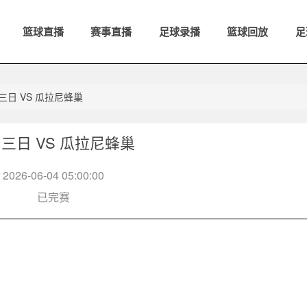
篮球直播
赛事直播
足球录播
篮球回放
足
三日 VS 瓜拉尼蜂巢
三日 VS 瓜拉尼蜂巢
2026-06-04 05:00:00
已完赛