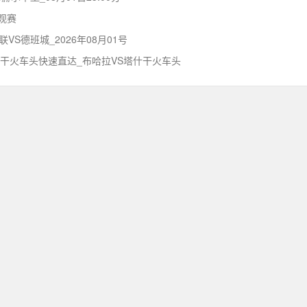
幕观赛
S德班城_2026年08月01号
S塔什干火车头快速直达_布哈拉VS塔什干火车头