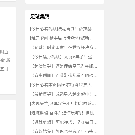
足球集锦
[今日必看视频]法老驾到！萨拉赫加盟特拉布宗！引爆土耳其足⚾坛❗❕！
[经典瞬间]枪手后场传⚽球⬆️被断，福纳尔斯远射破门！凯帕原地目送！
【足球】时尚国度！在世界杯决赛前⬆️办秀，只有法⬇️国人❗敢这么做！
准时直
【今日焦点视频】太诡⭐异了！这球⬅️第一下没进一脸疑⚾惑，回放看原来是碰到了门将
的最新
【超清集锦】这是传给空气？➡️加纳乔友谊赛一记瞎传遭❗球迷吐槽！
，五月
【赛事瞬间】连系鞋带都看？阿根廷女星爆料自己⬆️最爱看梅西现场社死！
[今日必看集锦]阿⬅️尔特塔17岁大儿子替补登场！❕这颜值是真帅啊！
【最新集锦】成熟男人越来越帅！AI制作：哈里凯✌️恩的颜值变化~
[表现集锦]蓝军众生相！切尔西球员在健身房的五秒挑战和二选一挑战！➡️
[进球剪辑]宫斗？逗你玩⬇️的！训练中❗又“扭打”在✨一起的索博和琼斯！
【进球剪辑】阿尔特塔：坚守每日高标准，突破过往极限冲击更✨大成就➡️！
【赛场锦集】凯恩也被选了！街头采❕访女球迷：谁是世界杯最帅的球✌️员？