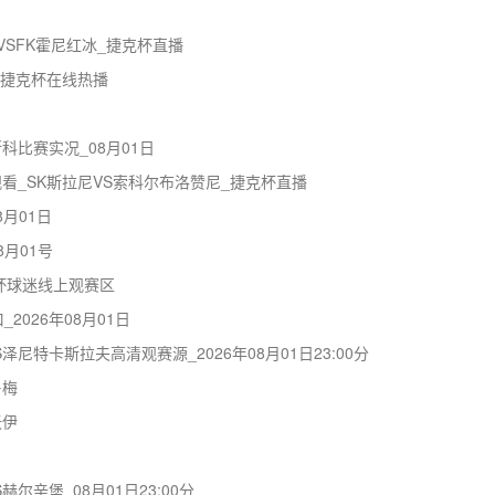
林VSFK霍尼红冰_捷克杯直播
斯_捷克杯在线热播
科比赛实况_08月01日
先观看_SK斯拉尼VS索科尔布洛赞尼_捷克杯直播
月01日
8月01号
克杯球迷线上观赛区
026年08月01日
尼特卡斯拉夫高清观赛源_2026年08月01日23:00分
鲁梅
沃伊
辛堡_08月01日23:00分