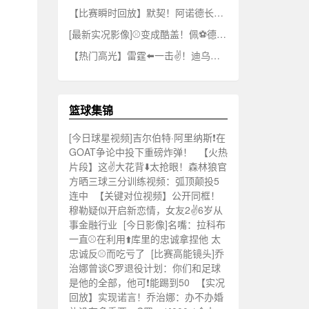
【比赛瞬时回放】默契！阿诺德长传助攻，冈⬇️萨洛·加西亚胸❗部停球推⭐射破门
[最新实况影像]⚾变成酷盖！佩⚽德里：回西班牙后我就把头发染白色或金色~
【热门高光】雷霆⬅️一击✌️！迪乌夫外围重炮轰出无解世界✌️波！国米1-1扳平！
篮球集锦
[今日球星视频]吉尔伯特·阿里纳斯❗在
GOAT争论中投下重磅炸弹！
【火热
片段】这✌️大花背⬇️太抢眼！森林狼官
方晒三球三分训练视频：弧顶颠投5
连中
【关键对位视频】公开同框！
穆勒疑似开启新恋情，女友2✌️6岁从
事金融行业
[今日影像]名嘴：拉科布
一直⚾在利用⬆️库里的忠诚拿捏他 太
忠诚反⚾而吃亏了
[比赛高能镜头]乔
治娜曾谈C罗退役计划：你们和足球
是他的全部，他可❗能踢到50
【实况
回放】实现诺言！乔治娜：办不办婚